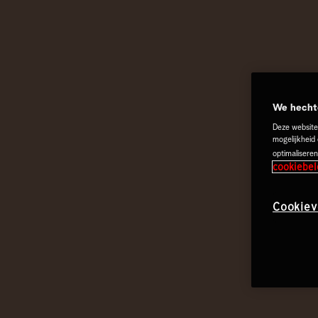
We hechte
Deze website
mogelijkheid
optimaliseren
cookiebel
Cookiev