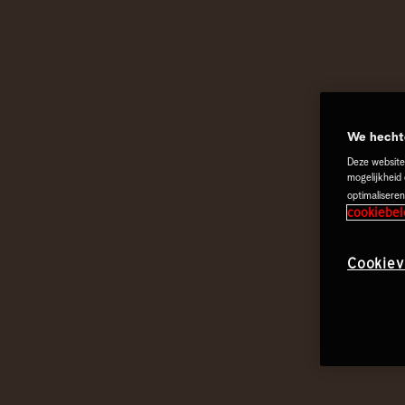
We hechte
Deze website
mogelijkheid
optimaliseren
cookiebel
Cookiev