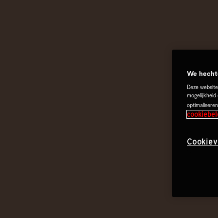
We hechte
Deze website
mogelijkheid
optimaliseren
cookiebel
Cookiev