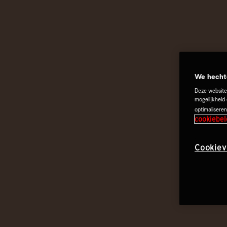
We hechte
Deze website
mogelijkheid
optimaliseren
cookiebel
Cookiev