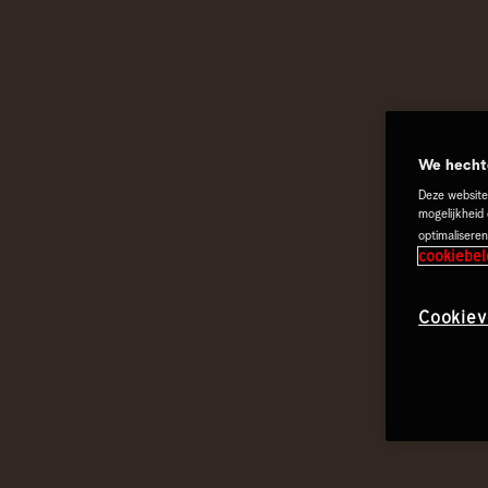
We hechte
Deze website
mogelijkheid
optimaliseren
cookiebel
Cookiev