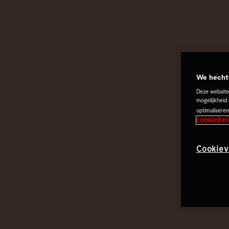
We hechte
Deze website
mogelijkheid
optimaliseren
cookiebel
Cookiev