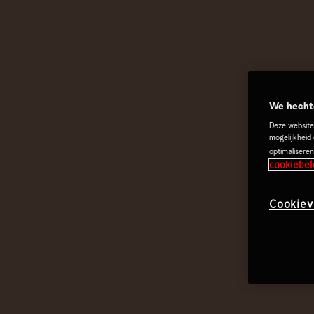
We hechte
Deze website
mogelijkheid
optimaliseren
cookiebel
Cookiev