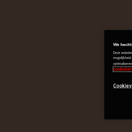
We hechte
Deze website
mogelijkheid
optimaliseren
cookiebel
Cookiev