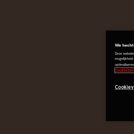
We hechte
Deze website
mogelijkheid
optimaliseren
cookiebel
Cookiev