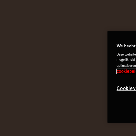
We hechte
Deze website
mogelijkheid
optimaliseren
cookiebel
Cookiev