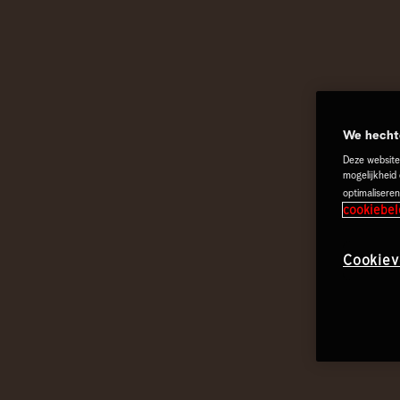
We hechte
Deze website
mogelijkheid
optimaliseren
cookiebel
Cookiev