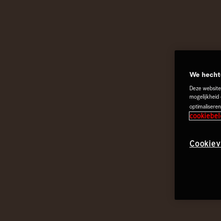
We hechte
Deze website
mogelijkheid
optimaliseren
cookiebel
Cookiev