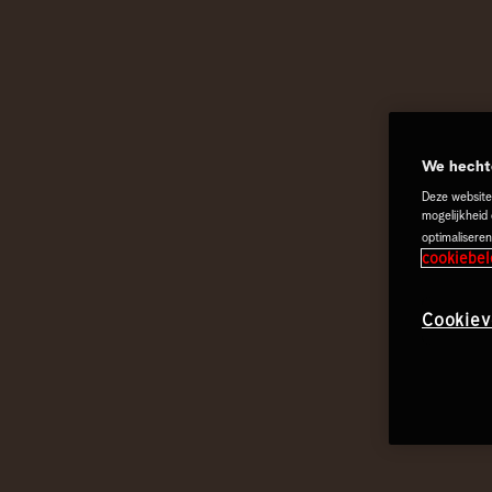
We hechte
Deze website
mogelijkheid
optimaliseren
cookiebel
Cookiev