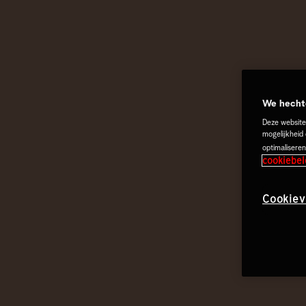
We hechte
Deze website
mogelijkheid
optimaliseren
cookiebel
Cookiev