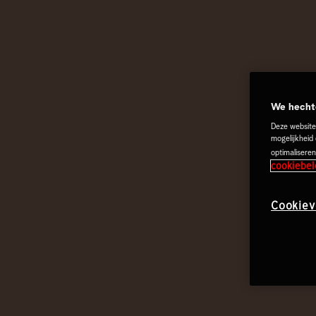
We hechte
Deze website
mogelijkheid
optimaliseren
cookiebel
Cookiev